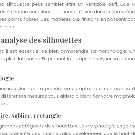
à sa silhouette peut sembler être un véritable défi. Qu
ptés à chaque corpulence. Le secret réside dans la compréhen
ses points faibles. Des matières aux finitions en passant p
ntalon.
 analyse des silhouettes
t, il est essentiel de bien comprendre sa morphologie. Ch
 plus flatteuses. En prenant le temps d’analyser sa silhouet
logie
mesures clés sont à prendre en compte. La circonférence des
es différentes mesures vous aidera à identifier votre morphol
cise.
re, sablier, rectangle
randes catégories de silhouettes. La
morphologie en po
nverse, présente des hanches plus développées que le haut d