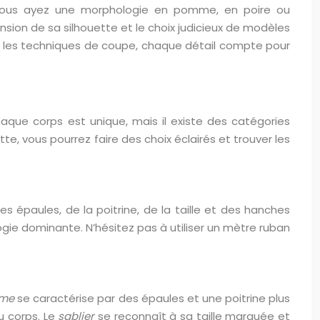
e vous ayez une morphologie en pomme, en poire ou
sion de sa silhouette et le choix judicieux de modèles
ar les techniques de coupe, chaque détail compte pour
aque corps est unique, mais il existe des catégories
te, vous pourrez faire des choix éclairés et trouver les
 épaules, de la poitrine, de la taille et des hanches
ogie dominante. N’hésitez pas à utiliser un mètre ruban
mme
se caractérise par des épaules et une poitrine plus
u corps. Le
sablier
se reconnaît à sa taille marquée et