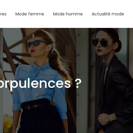
ires
Mode femme
Mode homme
Actualité mode
orpulences ?