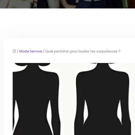
/
Mode femme
/ Quel pantalon pour toutes les corpulences ?