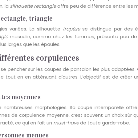
n, la
silhouette rectangle
offre peu de différence entre les m
rectangle, triangle
s variées. La silhouette
trapèze
se distingue par des é
ngle
masculin, comme chez les femmes, présente peu de dif
us larges que les épaules.
ifférentes corpulences
e se pencher sur les coupes de pantalon les plus adaptées.
e tout en en atténuant d’autres. L’objectif est de créer un
uettes moyennes
 de nombreuses morphologies. Sa coupe intemporelle offre
nes de corpulence moyenne, c’est souvent un choix sûr qui 
acté, ce qui en fait un
must-have
de toute garde-robe.
 personnes menues