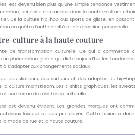
s, est devenu bien plus qu’une simple tendance vestimentaire
nomène, qui puise ses racines dans la contre-culture urb
er. De la culture hip-hop aux sports de glisse, en passant 
ation en quête d’authenticité et d’expression personnelle.
tre-culture à la haute couture
inante de transformation culturelle. Ce qui a commen
n phénomène global qui dicte aujourd’hui les tendances 
et à s’adapter aux changements sociaux.
age des skateurs, des surfeurs et des adeptes de hip-ho
 la culture mainstream. Les t-shirts graphiques, les sweat
e et une forme de résistance culturelle.
wear est devenu évident. Les grandes marques ont commen
 matériaux luxueux et des prix élevés. Cette fusion a donn
re la mode de rue et la haute couture.