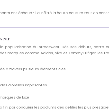
ts ont échoué : il a infiltré la haute couture tout en cons
twear
t la popularisation du streetwear. Dès ses débuts, cette cu
 des marques comme Adidas, Nike et Tommy Hilfiger, les tr
ée à travers plusieurs éléments clés :
cles d’oreilles imposantes
e
e marques de luxe
 fini par conquérir les podiums des défilés les plus prestigi