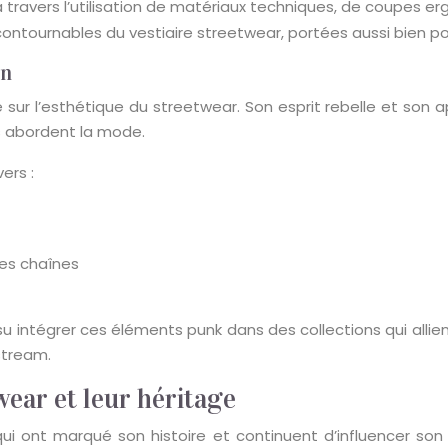
 à travers l’utilisation de matériaux techniques, de coupes 
ntournables du vestiaire streetwear, portées aussi bien pour
in
sur l’esthétique du streetwear. Son esprit rebelle et son 
ns abordent la mode.
ers :
les chaînes
grer ces éléments punk dans des collections qui allient l’
stream.
ear et leur héritage
 ont marqué son histoire et continuent d’influencer son é