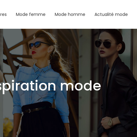
ires
Mode femme
Mode homme
Actualité mode
nspiration mode