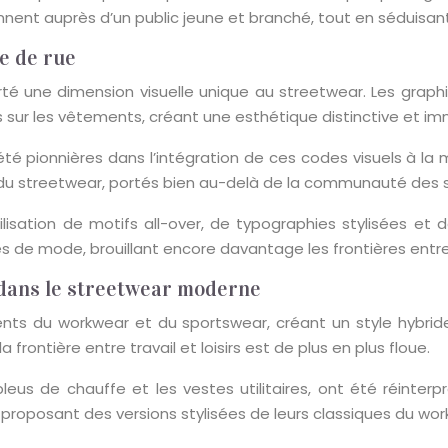
onnent auprès d’un public jeune et branché, tout en séduisant
de de rue
porté une dimension visuelle unique au streetwear. Les gra
és sur les vêtements, créant une esthétique distinctive et 
 pionnières dans l’intégration de ces codes visuels à la 
 du streetwear, portés bien au-delà de la communauté des s
tilisation de motifs all-over, de typographies stylisées et 
e mode, brouillant encore davantage les frontières entre l
 dans le streetwear moderne
ts du workwear et du sportswear, créant un style hybride q
 frontière entre travail et loisirs est de plus en plus floue.
s bleus de chauffe et les vestes utilitaires, ont été réin
 proposant des versions stylisées de leurs classiques du wor