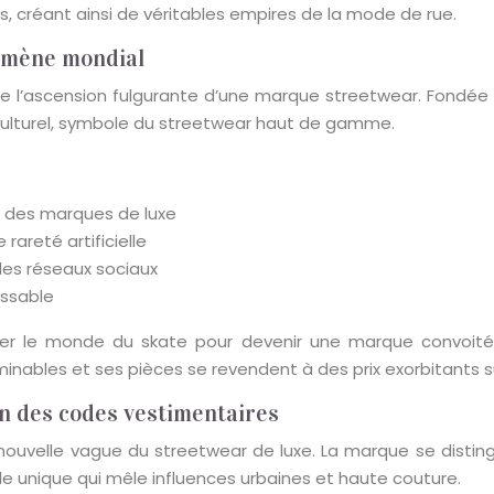
es, créant ainsi de véritables empires de la mode de rue.
nomène mondial
de l’ascension fulgurante d’une marque streetwear. Fond
ulturel, symbole du streetwear haut de gamme.
t des marques de luxe
areté artificielle
 les réseaux sociaux
issable
r le monde du skate pour devenir une marque convoit
rminables et ses pièces se revendent à des prix exorbitants 
on des codes vestimentaires
a nouvelle vague du streetwear de luxe. La marque se distin
yle unique qui mêle influences urbaines et haute couture.