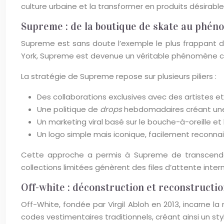
culture urbaine et la transformer en produits désirabl
Supreme : de la boutique de skate au phé
Supreme est sans doute l’exemple le plus frappant 
York, Supreme est devenue un véritable phénomène c
La stratégie de Supreme repose sur plusieurs piliers :
Des collaborations exclusives avec des artistes e
Une politique de
drops
hebdomadaires créant une r
Un marketing viral basé sur le bouche-à-oreille et
Un logo simple mais iconique, facilement reconna
Cette approche a permis à Supreme de transcende
collections limitées génèrent des files d’attente inte
Off-white : déconstruction et reconstructi
Off-White, fondée par Virgil Abloh en 2013, incarne l
codes vestimentaires traditionnels, créant ainsi un st